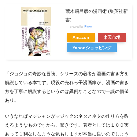
荒木飛呂彦の漫画術 (集英社新
書)
created by
Rinker
Amazon
楽天市場
Yahooショッピング
「ジョジョの奇妙な冒険」シリーズの著者が漫画の書き方を
解説している本です。現役の売れっ子漫画家が、漫画の書き
方を丁寧に解説するというのは異例なことなので一読の価値
あり。
いうなればマジシャンがマジックのネタとネタの作り方を教
えるようなものですから、驚きです。著者としては１００害
あって１利なしなような気もしますが本当に良いのでしょう