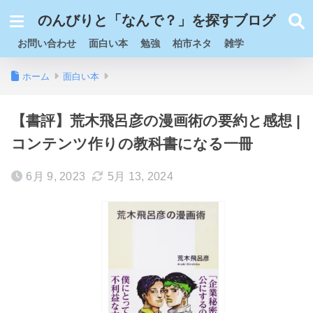
のんびりと「なんで？」を探すブログ
お問い合わせ
面白い本
勉強
柏市ネタ
雑学
ホーム
面白い本
【書評】荒木飛呂彦の漫画術の要約と感想 |
コンテンツ作りの教科書になる一冊
6月 9, 2023
5月 13, 2024