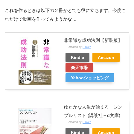
これを作るときは以下の２冊がとても役に立ちます。今度こ
れだけで動画を作ってみようかな…
非常識な成功法則【新装版】
created by
Rinker
Kindle
Amazon
楽天市場
Yahooショッピング
ゆたかな人生が始まる シン
プルリスト (講談社＋α文庫)
created by
Rinker
Kindle
Amazon