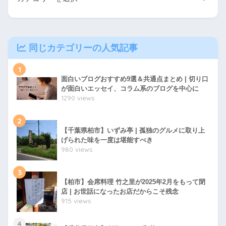
同じカテゴリーの人気記事
1
面白いブログおすすめ9選＆共通点まとめ | 切り口
が面白いエッセイ、コラム系のブログを中心に
1290 views
2
【千葉県柏市】いずみ亭 | 孤独のグルメに取り上
げられた味を一度は堪能すべき
980 views
3
【柏市】会席料理 竹之里が2025年2月をもって閉
店 | お世話になったお店だからこそ残念
915 views
4