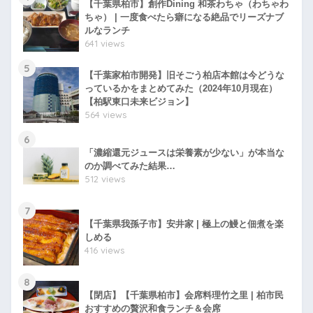
【千葉県柏市】創作Dining 和茶わちゃ（わちゃわ
ちゃ） | 一度食べたら癖になる絶品でリーズナブ
ルなランチ
641 views
5
【千葉家柏市開発】旧そごう柏店本館は今どうな
っているかをまとめてみた（2024年10月現在）
【柏駅東口未来ビジョン】
564 views
6
「濃縮還元ジュースは栄養素が少ない」が本当な
のか調べてみた結果…
512 views
7
【千葉県我孫子市】安井家 | 極上の鰻と佃煮を楽
しめる
416 views
8
【閉店】【千葉県柏市】会席料理竹之里 | 柏市民
おすすめの贅沢和食ランチ＆会席