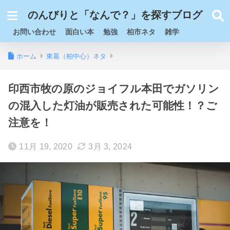
のんびりと「なんで？」を探すブログ
お問い合わせ
面白い本
勉強
柏市ネタ
雑学
ホーム
東葛（柏中心）ネタ
印西市牧の原のジョイフル本田でガソリン
の混入した灯油が販売された可能性！？ご
注意を！
11月 19, 2020
3月 3, 2024