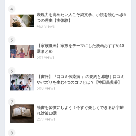
4
表現力を高めたい人こそ純文学、小説を読むべき5
つの理由【実体験】
463 views
5
【家族漫画】家族をテーマにした漫画おすすめ10
選まとめ
301 views
6
【書評】『口コミ伝染病 』の要約と感想 | 口コミ
やバズリを生む4つのコツとは？【神田昌典著】
300 views
7
読書を習慣にしよう！今すぐ楽しくできる活字離
れ対策10選
259 views
8