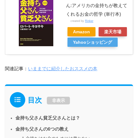
ん:アメリカの金持ちが教えて
くれるお金の哲学 (単行本)
created by
Rinker
Amazon
楽天市場
Yahooショッピング
関連記事：
いままでに紹介したおススメの本
目次
非表示
金持ち父さん貧乏父さんとは？
金持ち父さんの6つの教え