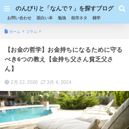
のんびりと「なんで？」を探すブログ
お問い合わせ
面白い本
勉強
柏市ネタ
雑学
ホーム
コラム
【お金の哲学】お金持ちになるために守る
べき6つの教え【金持ち父さん貧乏父さ
ん】
2月 22, 2020
3月 4, 2024