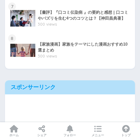
7
【書評】『口コミ伝染病 』の要約と感想 | 口コミ
やバズリを生む4つのコツとは？【神田昌典著】
300 views
8
【家族漫画】家族をテーマにした漫画おすすめ10
選まとめ
300 views
スポンサーリンク
ホーム
シェア
フォロー
メニュー
トップ