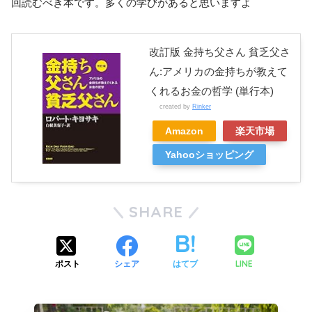
回読むべき本です。多くの学びがあると思いますよ
改訂版 金持ち父さん 貧乏父さ
ん:アメリカの金持ちが教えて
くれるお金の哲学 (単行本)
created by
Rinker
Amazon
楽天市場
Yahooショッピング
SHARE
LINE
ポスト
シェア
はてブ