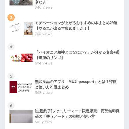
きたよ！
940 views
3
モチベーションが上がるおすすめの本まとめ29選
【やる気が出る本集めました！】
760 views
4
「パイオニア精神とはなにか？」が分かる名言4選
【奇跡のリンゴ】
604 views
5
無印良品のアプリ「MUJI passport」とは？特徴
と使い方21選まとめ
568 views
6
[生産終了]ファミリーマート限定販売！商品無印良
品の「整うノート」の特徴と使い方
301 views