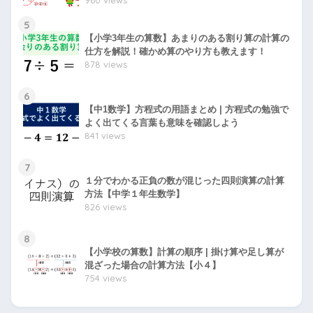
5
【小学3年生の算数】あまりのある割り算の計算の
仕方を解説！確かめ算のやり方も教えます！
878 views
6
【中1数学】方程式の用語まとめ | 方程式の勉強で
よく出てくる言葉も意味を確認しよう
841 views
7
１分でわかる正負の数が混じった四則演算の計算
方法【中学１年生数学】
826 views
8
【小学校の算数】計算の順序 | 掛け算や足し算が
混ざった場合の計算方法【小４】
754 views