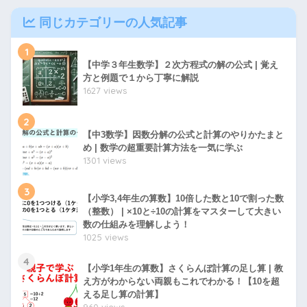
同じカテゴリーの人気記事
1
【中学３年生数学】２次方程式の解の公式 | 覚え
方と例題で１から丁寧に解説
1627 views
2
【中3数学】因数分解の公式と計算のやりかたまと
め | 数学の超重要計算方法を一気に学ぶ
1301 views
3
【小学3,4年生の算数】10倍した数と10で割った数
（整数） | ×10と÷10の計算をマスターして大きい
数の仕組みを理解しよう！
1025 views
4
【小学1年生の算数】さくらんぼ計算の足し算 | 教
え方がわからない両親もこれでわかる！【10を超
える足し算の計算】
960 views